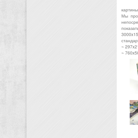
картины
Мы про
непоср
показат
3000x15
стандар
~ 297x2
~ 760x5