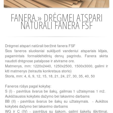
FANERA » DRĖGMEI ATSPARI
NATŪRALI FANERA FSF
Drėgmei atspari natūrali beržinė fanera FSF
Šios faneros sluoksniai suklijuoti vandeniui atspariais klijais,
pagamintais formaldehidinių dervų pagrindu. Fanera skirta
naudoti drėgnose patalpose ir atvirame ore.
Matmenys, mm: 1220x2440, 1250x2500, 1500x3000, galimi ir
kiti matmenys (teirautis konkretaus storio)
Storis, mm: 4, 6, 9, 12, 15, 18, 21, 24, 27, 30, 35, 40, 50
Faneros rūšys pagal kokybę:
S (I) - paviršius švarus be šakų, galimas 1 užtaisymas 1 m2.
Aukščiausios kokybės dažymo bei lakavimo darbams
BB (II) - paviršius švarus be šakų su užtaisymais. - Aukštos
kokybės dažymo bei lakavimo darbams
WG ir C (IV) - paviršius su šakom, galimi šakelių iškritimai.