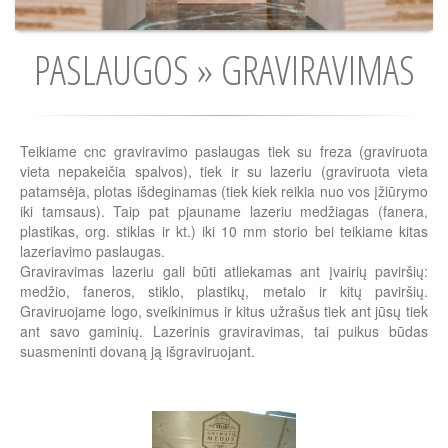
PASLAUGOS » GRAVIRAVIMAS
Teikiame cnc graviravimo paslaugas tiek su freza (graviruota
vieta nepakeičia spalvos), tiek ir su lazeriu (graviruota vieta
patamsėja, plotas išdeginamas (tiek kiek reikia nuo vos įžiūrymo
iki tamsaus). Taip pat pjauname lazeriu medžiagas (fanera,
plastikas, org. stiklas ir kt.) iki 10 mm storio bei teikiame kitas
lazeriavimo paslaugas.
Graviravimas lazeriu gali būti atliekamas ant įvairių paviršių:
medžio, faneros, stiklo, plastikų, metalo ir kitų paviršių.
Graviruojame logo, sveikinimus ir kitus užrašus tiek ant jūsų tiek
ant savo gaminių. Lazerinis graviravimas, tai puikus būdas
suasmeninti dovaną ją išgraviruojant.