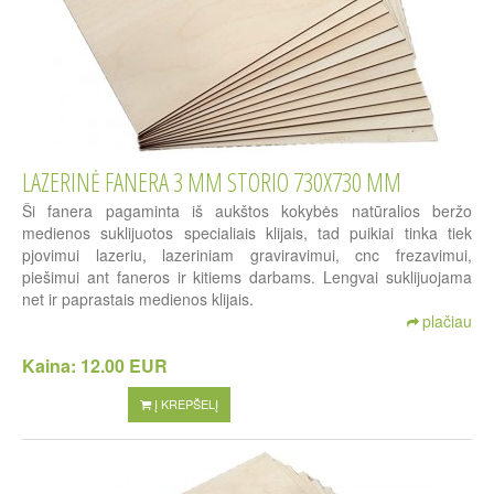
LAZERINĖ FANERA 3 MM STORIO 730X730 MM
Ši fanera pagaminta iš aukštos kokybės natūralios beržo
medienos suklijuotos specialiais klijais, tad puikiai tinka tiek
pjovimui lazeriu, lazeriniam graviravimui, cnc frezavimui,
piešimui ant faneros ir kitiems darbams. Lengvai suklijuojama
net ir paprastais medienos klijais.
plačiau
Kaina:
12.00 EUR
Į KREPŠELĮ