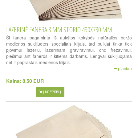
LAZERINĖ FANERA 3 MM STORIO 490X730 MM
Ši fanera pagaminta iš aukštos kokybės natūralios beržo
medienos suklijuotos specialiais klijais, tad puikiai tinka tiek
pjovimui lazeriu, lazeriniam graviravimui, cnc frezavimui,
piešimui ant faneros ir kitiems darbams. Lengvai suklijuojama
net ir paprastais medienos klijais.
plačiau
Kaina:
8.50 EUR
Į KREPŠELĮ