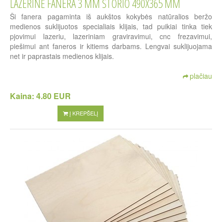
LAZERINĖ FANERA 3 MM STORIO 490X365 MM
Ši fanera pagaminta iš aukštos kokybės natūralios beržo
medienos suklijuotos specialiais klijais, tad puikiai tinka tiek
pjovimui lazeriu, lazeriniam graviravimui, cnc frezavimui,
piešimui ant faneros ir kitiems darbams. Lengvai suklijuojama
net ir paprastais medienos klijais.
plačiau
Kaina:
4.80 EUR
Į KREPŠELĮ