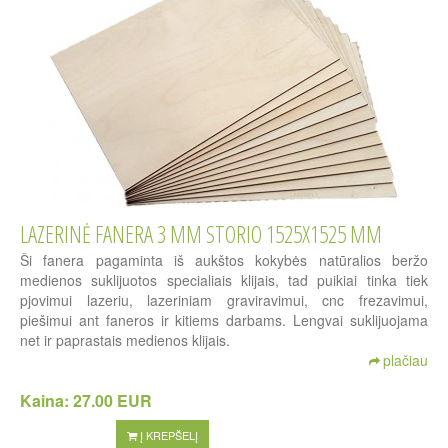
LAZERINĖ FANERA 3 MM STORIO 1525X1525 MM
Ši fanera pagaminta iš aukštos kokybės natūralios beržo
medienos suklijuotos specialiais klijais, tad puikiai tinka tiek
pjovimui lazeriu, lazeriniam graviravimui, cnc frezavimui,
piešimui ant faneros ir kitiems darbams. Lengvai suklijuojama
net ir paprastais medienos klijais.
plačiau
Kaina:
27.00 EUR
Į KREPŠELĮ