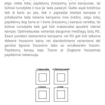
jeigu reikia tokių papildomų įfrezavimų jums kampuose, tai
būtinai nurodykite ir bus jie tada padaryti. Galite siųsti brėžinius
tiek iš karto su jais, tiek ir paprastai stačiais kampais ir
pritaikysime tada tokiems kampams mes brėžinį. Jeigu tokių
papildomų dog bone ar t bone įfrezavimų į kampus nereikia, tai
būtinai nurodykite kiek gali būti maksimaliai apvalinti vidiniai
kampai. Optimaliausias variantas daugumai medžiagų būtų R3.
Esant poreikiui statesniems kampams nei R3 gali būti taikoma
didesnė frezavimo kaina nei standartiniams variantams dėl
gerokai ilgesnio frezavimo laiko su smulkesnėm frezom.
Papildomų kampų kaip Tbone ar Dogbone frezavimas
papildomai nekainuoja.