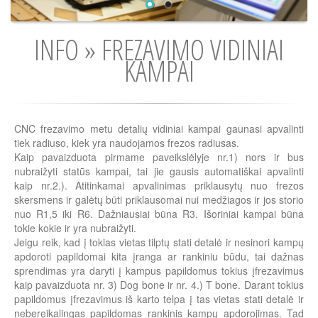
INFO » FREZAVIMO VIDINIAI
KAMPAI
CNC frezavimo metu detalių vidiniai kampai gaunasi apvalinti
tiek radiuso, kiek yra naudojamos frezos radiusas.
Kaip pavaizduota pirmame paveikslėlyje nr.1) nors ir bus
nubraižyti statūs kampai, tai jie gausis automatiškai apvalinti
kaip nr.2.). Atitinkamai apvalinimas priklausytų nuo frezos
skersmens ir galėtų būti priklausomai nui medžiagos ir jos storio
nuo R1,5 iki R6. Dažniausiai būna R3. Išoriniai kampai būna
tokie kokie ir yra nubraižyti.
Jeigu reik, kad į tokias vietas tilptų stati detalė ir nesinori kampų
apdoroti papildomai kita įranga ar rankiniu būdu, tai dažnas
sprendimas yra daryti į kampus papildomus tokius įfrezavimus
kaip pavaizduota nr. 3) Dog bone ir nr. 4.) T bone. Darant tokius
papildomus įfrezavimus iš karto telpa į tas vietas stati detalė ir
nebereikalingas papildomas rankinis kampų apdorojimas. Tad