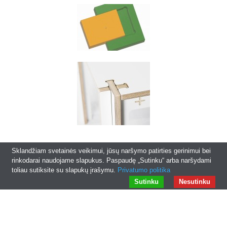
Sklandžiam svetainės veikimui, jūsų naršymo patirties gerinimui bei
rinkodarai naudojame slapukus. Paspaudę „Sutinku“ arba naršydami
toliau sutiksite su slapukų įrašymu.
Privatumo politika
© 2026
fanerus.lt
|
Interneto svetainių kūrimas
Sutinku
Nesutinku