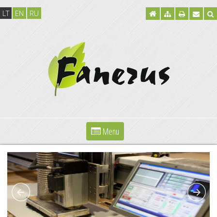
LT
EN
RU
Menu