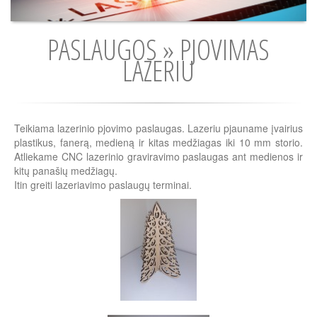
PASLAUGOS » PJOVIMAS
LAZERIU
Teikiama lazerinio pjovimo paslaugas. Lazeriu pjauname įvairius
plastikus, fanerą, medieną ir kitas medžiagas iki 10 mm storio.
Atliekame CNC lazerinio graviravimo paslaugas ant medienos ir
kitų panašių medžiagų.
Itin greiti lazeriavimo paslaugų terminai.