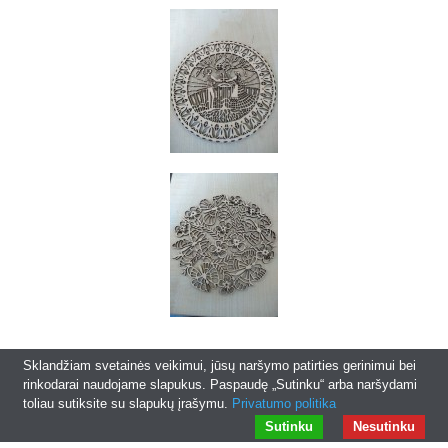
Sklandžiam svetainės veikimui, jūsų naršymo patirties gerinimui bei
rinkodarai naudojame slapukus. Paspaudę „Sutinku“ arba naršydami
toliau sutiksite su slapukų įrašymu.
Privatumo politika
© 2026
fanerus.lt
|
Interneto svetainių kūrimas
Sutinku
Nesutinku